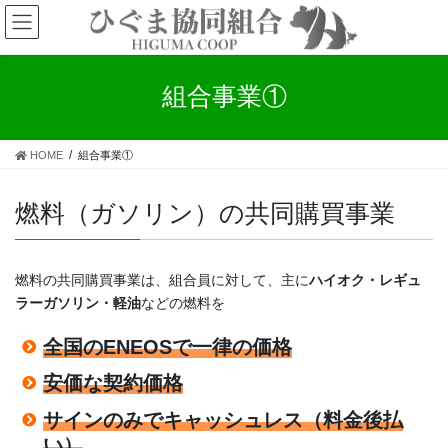
コ
ナ
ン
ビ
テ
ゲ
ン
ー
組合事業①
ツ
シ
へ
ョ
ス
ン
キ
に
HOME
組合事業①
ッ
移
プ
動
燃料（ガソリン）の共同購買事業
燃料の共同購買事業は、組合員に対して、主に
ハイオク・レギュ
ラーガソリン・軽油
などの燃料を
全国のENEOSで一律の価格
安価な契約価格
サインのみでキャッシュレス（料金後払
い）