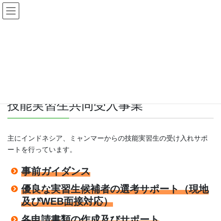
コ
ナ
ン
ビ
テ
ゲ
ン
ー
組合事業②
ツ
シ
へ
ョ
ス
ン
キ
に
HOME
組合事業②
ッ
移
プ
動
技能実習生共同受入事業
主にインドネシア、ミャンマーからの技能実習生の受け入れサポ
ートを行っています。
事前ガイダンス
優良な実習生候補者の選考サポート（現地
及びWEB面接対応）
各申請書類の作成及びサポート