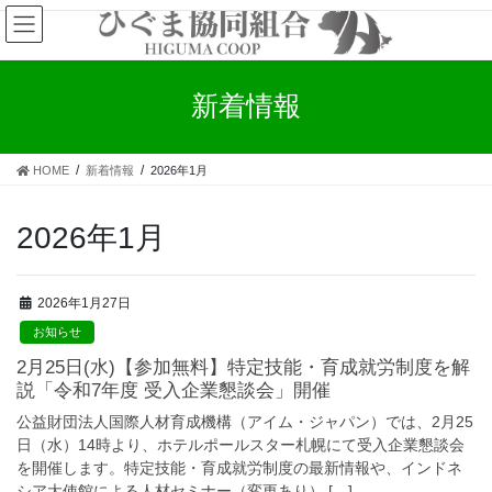
コ
ナ
ン
ビ
テ
ゲ
ン
ー
新着情報
ツ
シ
へ
ョ
ス
ン
キ
に
HOME
新着情報
2026年1月
ッ
移
プ
動
2026年1月
2026年1月27日
お知らせ
2月25日(水)【参加無料】特定技能・育成就労制度を解
説「令和7年度 受入企業懇談会」開催
公益財団法人国際人材育成機構（アイム・ジャパン）では、2月25
日（水）14時より、ホテルポールスター札幌にて受入企業懇談会
を開催します。特定技能・育成就労制度の最新情報や、インドネ
シア大使館による人材セミナー（変更あり） […]